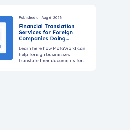
warranty docs, and supplier
communication.
Published on Aug 6, 2026
Financial Translation
Services for Foreign
Companies Doing
Business in the U.S.
Learn here how MotaWord can
help foreign businesses
translate their documents for
use in the U.S.