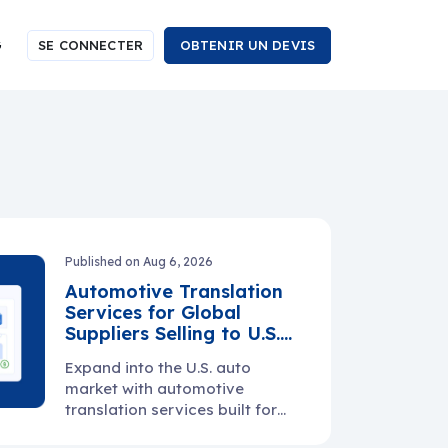
G
SE CONNECTER
OBTENIR UN DEVIS
Published on Aug 6, 2026
Automotive Translation
Services for Global
Suppliers Selling to U.S.
Manufacturers
Expand into the U.S. auto
market with automotive
translation services built for
manuals, specs, PPAP files,