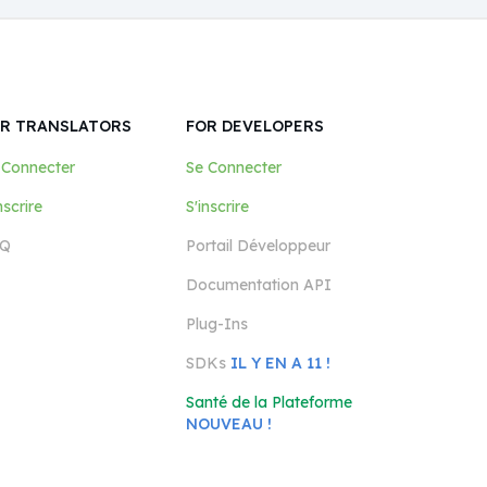
R TRANSLATORS
FOR DEVELOPERS
 Connecter
Se Connecter
nscrire
S'inscrire
Q
Portail Développeur
Documentation API
Plug-Ins
SDKs
IL Y EN A 11 !
Santé de la Plateforme
NOUVEAU !