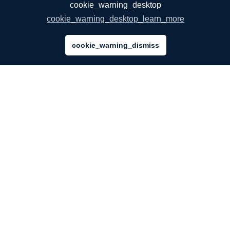
cookie_warning_desktop
cookie_warning_desktop_learn_more
cookie_warning_dismiss
AZIENDA
Chi Siamo
I Nostri Servizi
Blog
Domande frequenti
Il nostro team
Opportunità Di Lavoro
Note Legali
Contattaci